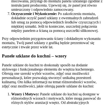
mocowania, przystąp do montażu panela szklanego zgodnie z
instrukcjami producenta. Upewnij się, że panel jest równo
umieszczony i odpowiednio zamocowany.
Oczyszczenie i Wykończenie:
Po zakończeniu montażu,
dokładnie oczyść panel szklany z ewentualnych zabrudzeń
lub smug za pomocą odpowiednich środków czyszczących i
miękkiej szmatki. Jeśli to konieczne, uszczelnij połączenia
między panelem a ścianą za pomocą uszczelki silikonowej.
Przy odpowiednim przygotowaniu ściany i dokładnym wykonaniu
montażu, Twój panel szklany z grafiką będzie prezentować się
estetycznie i trwale przez wiele lat.
Panele szklane do kuchni – wzory​
Panele szklane do kuchni to doskonały sposób na dodanie
stylowego i funkcjonalnego elementu do wnętrza kuchennego.
Oferują one szeroki wybór wzorów, zdjęć oraz możliwości
personalizacji, które pozwalają stworzyć unikalną przestrzeń
kulinarną. Oto kilka informacji na temat różnorodności wzorów,
zdjęć oraz możliwości, jakie oferują panele szklane do kuchni:
Wzory i Motywy:
Panele szklane do kuchni są dostępne w
różnorodnych wzorach i motywach, które mogą pasować do
różnych stylów aranżacji wnętrz. Od abstrakcyjnych