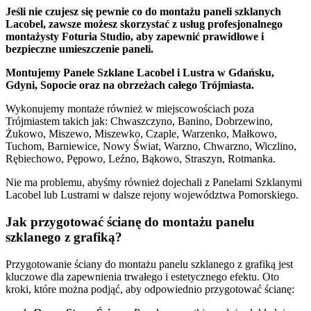
Jeśli nie czujesz się pewnie co do montażu paneli szklanych
Lacobel, zawsze możesz skorzystać z usług profesjonalnego
montażysty Foturia Studio, aby zapewnić prawidłowe i
bezpieczne umieszczenie paneli.
Montujemy Panele Szklane Lacobel i Lustra w Gdańsku,
Gdyni, Sopocie oraz na obrzeżach całego Trójmiasta.
Wykonujemy montaże również w miejscowościach poza
Trójmiastem takich jak: Chwaszczyno, Banino, Dobrzewino,
Żukowo, Miszewo, Miszewko, Czaple, Warzenko, Małkowo,
Tuchom, Barniewice, Nowy Świat, Warzno, Chwarzno, Wiczlino,
Rębiechowo, Pępowo, Leźno, Bąkowo, Straszyn, Rotmanka.
Nie ma problemu, abyśmy również dojechali z Panelami Szklanymi
Lacobel lub Lustrami w dalsze rejony województwa Pomorskiego.
Jak przygotować ścianę do montażu panelu
szklanego z grafiką?
Przygotowanie ściany do montażu panelu szklanego z grafiką jest
kluczowe dla zapewnienia trwałego i estetycznego efektu. Oto
kroki, które można podjąć, aby odpowiednio przygotować ścianę: