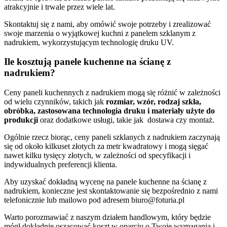
atrakcyjnie i trwale przez wiele lat.
Skontaktuj się z nami, aby omówić swoje potrzeby i zrealizować
swoje marzenia o wyjątkowej kuchni z panelem szklanym z
nadrukiem, wykorzystującym technologię druku UV.
Ile kosztują panele kuchenne na ścianę z
nadrukiem?
Ceny paneli kuchennych z nadrukiem mogą się różnić w zależności
od wielu czynników, takich jak
rozmiar, wzór, rodzaj szkła,
obróbka, zastosowana technologia druku i materiały użyte do
produkcji
oraz dodatkowe usługi, takie jak dostawa czy montaż.
Ogólnie rzecz biorąc, ceny paneli szklanych z nadrukiem zaczynają
się od około kilkuset złotych za metr kwadratowy i mogą sięgać
nawet kilku tysięcy złotych, w zależności od specyfikacji i
indywidualnych preferencji klienta.
Aby uzyskać dokładną wycenę na panele kuchenne na ścianę z
nadrukiem, konieczne jest skontaktowanie się bezpośrednio z nami
telefonicznie lub mailowo pod adresem biuro@foturia.pl
Warto porozmawiać z naszym działem handlowym, który będzie
mógł dokładnie oszacować koszt w oparciu o Twoje wymagania i