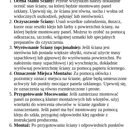
Ocena Stanu Ściany:
Przede wszystkim należy dokładnie
ocenić stan ściany, na której będzie montowany panel
szklany. Upewnij się, że ściana jest równa, sucha i wolna od
widocznych uszkodzeń, pęknięć lub nierówności.
Oczyszczenie Ściany:
Usuń wszelkie zabrudzenia, tłuszcz,
kurze oraz resztki kleju lub farby z powierzchni ściany, na
której będzie montowany panel. Możesz to zrobić za pomocą
odkurzacza, szczotki, wilgotnej szmatki lub specjalnych
preparatów do czyszczenia.
Wyrównanie Ściany (opcjonalnie):
Jeśli ściana jest
nierówna lub posiada większe ubytki, rozważ użycie masy
szpachlowej lub gipsowej do wyrównania powierzchni. Po
nałożeniu masy szpachlowej i jej wyschnięciu, dokładnie
wyrównaj powierzchnię ściany za pomocą papieru ściernego.
Oznaczenie Miejsca Montażu:
Za pomocą ołówka i
poziomicy oznacz miejsca na ścianie, gdzie będą umieszczone
uchwyty lub punkty mocujące panela szklanego. Upewnij się,
że oznaczenia są równo rozmieszczone i proste.
Przygotowanie Mocowania:
Jeśli zamierzasz montować
panel za pomocą klamer montażowych lub wkrętów, użyj
wiertarki do wiercenia otworów w ścianie zgodnie z
oznaczeniami. Jeśli panel ma być montowany za pomocą
kleju do szkła, przygotuj odpowiedni klej zgodnie z
instrukcjami producenta.
Montaż:
Po przygotowaniu ściany i odpowiednich punktów