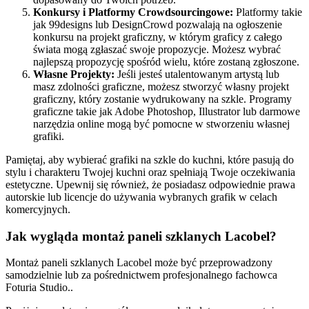
Konkursy i Platformy Crowdsourcingowe:
Platformy takie
jak 99designs lub DesignCrowd pozwalają na ogłoszenie
konkursu na projekt graficzny, w którym graficy z całego
świata mogą zgłaszać swoje propozycje. Możesz wybrać
najlepszą propozycję spośród wielu, które zostaną zgłoszone.
Własne Projekty:
Jeśli jesteś utalentowanym artystą lub
masz zdolności graficzne, możesz stworzyć własny projekt
graficzny, który zostanie wydrukowany na szkle. Programy
graficzne takie jak Adobe Photoshop, Illustrator lub darmowe
narzędzia online mogą być pomocne w stworzeniu własnej
grafiki.
Pamiętaj, aby wybierać grafiki na szkle do kuchni, które pasują do
stylu i charakteru Twojej kuchni oraz spełniają Twoje oczekiwania
estetyczne. Upewnij się również, że posiadasz odpowiednie prawa
autorskie lub licencje do używania wybranych grafik w celach
komercyjnych.
Jak wygląda montaż paneli szklanych Lacobel?
Montaż paneli szklanych Lacobel może być przeprowadzony
samodzielnie lub za pośrednictwem profesjonalnego fachowca
Foturia Studio..