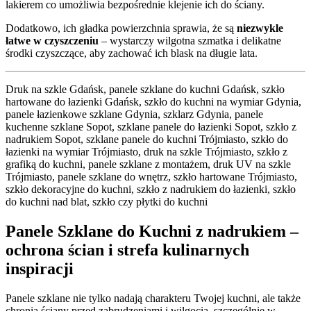
lakierem co umożliwia bezpośrednie klejenie ich do ściany.
Dodatkowo, ich gładka powierzchnia sprawia, że są
niezwykle
łatwe w czyszczeniu
– wystarczy wilgotna szmatka i delikatne
środki czyszczące, aby zachować ich blask na długie lata.
Druk na szkle Gdańsk, panele szklane do kuchni Gdańsk, szkło
hartowane do łazienki Gdańsk, szkło do kuchni na wymiar Gdynia,
panele łazienkowe szklane Gdynia, szklarz Gdynia, panele
kuchenne szklane Sopot, szklane panele do łazienki Sopot, szkło z
nadrukiem Sopot, szklane panele do kuchni Trójmiasto, szkło do
łazienki na wymiar Trójmiasto, druk na szkle Trójmiasto, szkło z
grafiką do kuchni, panele szklane z montażem, druk UV na szkle
Trójmiasto, panele szklane do wnętrz, szkło hartowane Trójmiasto,
szkło dekoracyjne do kuchni, szkło z nadrukiem do łazienki, szkło
do kuchni nad blat, szkło czy płytki do kuchni
Panele Szklane do Kuchni z nadrukiem –
o
chrona ścian i strefa kulinarnych
inspiracji
Panele szklane nie tylko nadają charakteru Twojej kuchni, ale także
chronią ściany przed zabrudzeniami i wilgocią, szczególnie w