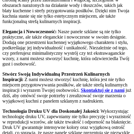
obszarach narażonych na działanie wody i tłuszczów, takich jak
blaty kuchenne i strefy przygotowania posiłków. Dzięki nim Twoja
kuchnia stanie się nie tylko estetycznym miejscem, ale także
funkcjonalną strefą kulinarnych inspiracji.
Elegancja i Nowoczesność:
Nasze panele szklane są nie tylko
praktyczne, ale także eleganckie i nowoczesne w swoim designie.
Dodają one przestrzeni kuchennej wyjątkowego charakteru i stylu,
podkreślając jej indywidualność i unikalność. Niezależnie od tego,
czy preferujesz minimalistyczny wystrój czy też ekstrawaganckie
wzory, z nami możesz stworzyć kuchnię, która odzwierciedla Twój
gust i osobowość.
Stwórz Swoją Indywidualną Przestrzeń Kulinarnych
Inspiracji:
Z nami możesz stworzyć kuchnię, która jest nie tylko
miejscem przygotowywania posiłków, ale także strefą kulinarnych
inspiracji i wyrazem Twojej osobowości.
Skontaktuj się z nami
już
dziś, aby omówić swoje potrzeby i zrealizować swoje marzenia o
wyjątkowej kuchni z panelem szklanym z nadrukiem.
Technologia Druku UV dla Doskonałej Jakości:
Wykorzystując
technologię druku UV, zapewniamy nie tylko precyzję i wyrazistość
w reprodukcji wzorów, ale także trwałość i odporność na blaknięcie.
Druk UV gwarantuje intensywne kolory oraz wyjątkową ostrość
detali, co sprawia, że nasze panele szklane prezentują się niezwykle