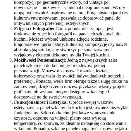
kompozycji po geometryczne wzory, od vintage po
nowoczesne – możliwości są niemal nieograniczone. Wzory
mogą być również inspirowane naturą, florą, abstrakcjami czy
kulturowymi motywami, pozwalając dopasować panel do
indywidualnych preferencji estetycznych.
Zdjęcia i Fotografie:
Coraz popularniejszą opcją jest
drukowanie zdjęć lub fotografii na panelach szklanych do
kuchni. Możesz wybrać ulubione zdjęcie rodzinne,
krajobrazowe ujęcia natury, kulinarną kompozycję czy nawet
abstrakcyjną sztukę, aby stworzyć personalizowany i
wyjątkowy element dekoracyjny dla Twojej kuchni.
Możliwości Personalizacji:
Jedną z największych zalet
paneli szklanych do kuchni jest możliwość pełnej
personalizacji. Możesz dostosować rozmiar, kształt,
kolorystykę oraz wzór do swoich indywidualnych potrzeb i
preferencji. Ponadto, wiele firm oferuje także usługę druku na
zamówienie, dzięki czemu możesz przekazać własny projekt
graficzny lub wybrać motyw dostępny w katalogu i
dostosować go do swoich wymagań.
Funkcjonalność i Estetyka:
Oprócz swojej walorów
estetycznych, panel szklany do kuchni jest również niezwykle
funkcjonalny. Szkło do kuchni jest łatwe w utrzymaniu
czystości, odporne na wilgoć, plamy oraz wysoką
temperaturę, co sprawia, że idealnie nadaje się do stosowania
w kuchni. Ponadto, szklane panele mogą być stosowane jako