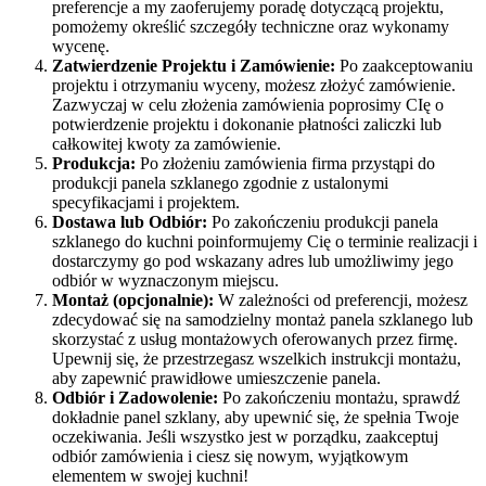
preferencje a my zaoferujemy poradę dotyczącą projektu,
pomożemy określić szczegóły techniczne oraz wykonamy
wycenę.
Zatwierdzenie Projektu i Zamówienie:
Po zaakceptowaniu
projektu i otrzymaniu wyceny, możesz złożyć zamówienie.
Zazwyczaj w celu złożenia zamówienia poprosimy CIę o
potwierdzenie projektu i dokonanie płatności zaliczki lub
całkowitej kwoty za zamówienie.
Produkcja:
Po złożeniu zamówienia firma przystąpi do
produkcji panela szklanego zgodnie z ustalonymi
specyfikacjami i projektem.
Dostawa lub Odbiór:
Po zakończeniu produkcji panela
szklanego do kuchni poinformujemy Cię o terminie realizacji i
dostarczymy go pod wskazany adres lub umożliwimy jego
odbiór w wyznaczonym miejscu.
Montaż (opcjonalnie):
W zależności od preferencji, możesz
zdecydować się na samodzielny montaż panela szklanego lub
skorzystać z usług montażowych oferowanych przez firmę.
Upewnij się, że przestrzegasz wszelkich instrukcji montażu,
aby zapewnić prawidłowe umieszczenie panela.
Odbiór i Zadowolenie:
Po zakończeniu montażu, sprawdź
dokładnie panel szklany, aby upewnić się, że spełnia Twoje
oczekiwania. Jeśli wszystko jest w porządku, zaakceptuj
odbiór zamówienia i ciesz się nowym, wyjątkowym
elementem w swojej kuchni!