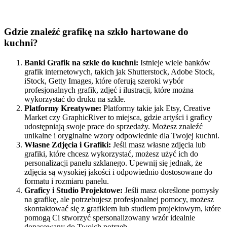
Gdzie znaleźć grafikę na szkło hartowane do
kuchni?
Banki Grafik na szkle do kuchni:
Istnieje wiele banków
grafik internetowych, takich jak Shutterstock, Adobe Stock,
iStock, Getty Images, które oferują szeroki wybór
profesjonalnych grafik, zdjęć i ilustracji, które można
wykorzystać do druku na szkle.
Platformy Kreatywne:
Platformy takie jak Etsy, Creative
Market czy GraphicRiver to miejsca, gdzie artyści i graficy
udostępniają swoje prace do sprzedaży. Możesz znaleźć
unikalne i oryginalne wzory odpowiednie dla Twojej kuchni.
Własne Zdjęcia i Grafiki:
Jeśli masz własne zdjęcia lub
grafiki, które chcesz wykorzystać, możesz użyć ich do
personalizacji panelu szklanego. Upewnij się jednak, że
zdjęcia są wysokiej jakości i odpowiednio dostosowane do
formatu i rozmiaru panelu.
Graficy i Studio Projektowe:
Jeśli masz określone pomysły
na grafikę, ale potrzebujesz profesjonalnej pomocy, możesz
skontaktować się z grafikiem lub studiem projektowym, które
pomogą Ci stworzyć spersonalizowany wzór idealnie
dopasowany do Twoich potrzeb.