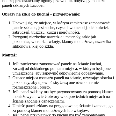
Poniżej przedstawiamy ogólny przewodnik dotyczący montażu
paneli szklanych Lacobel:
Obrazy na szkle do kuchni – przygotowanie:
Upewnij się, że miejsce, w którym zamierzasz zamontować
panele szklane, jest suche, czyste i wolne od jakichkolwiek
zabrudzeń, tłuszczu, kurzu i nierówności.
Przygotuj niezbędne narzędzia i materiały, takie jak
poziomica, wiertarka, wkręty, klamry montażowe, uszczelka
silikonowa, klej do szkła.
Montaż:
Jeśli zamierzasz zamontować panele na ścianie kuchni,
zacznij od dokładnego pomiaru miejsca, w którym będą one
umieszczone, aby zapewnić odpowiednie dopasowanie.
Oznacz miejsca montażu paneli na ścianie, używając ołówka i
poziomicy, aby upewnić się, że są one równomiernie
rozmieszczone i prosto.
Jeśli panel szklany ma być przymocowany za pomocą klamer
montażowych, wierć otwory w odpowiednich miejscach na
ścianie zgodnie z oznaczeniami.
Umieść panel szklany na przygotowanej ścianie i zamocuj go
za pomocą klamer montażowych lub wkrętów.
Jeśli panel przyblatowy do kuchni ma być zamontowany