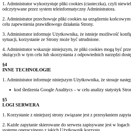
1. Administrator wykorzystuje pliki cookies (ciasteczka), czyli ni
odczytywane przez system teleinformatyczny Administratora.
2. Administrator przechowuje pliki cookies na urządzeniu końcowym
celu zapewnienia prawidłowego działania Strony.
3. Administrator informuje Użytkownika, że istnieje możliwość kon
sytuacji, korzystanie ze Strony może być utrudnione.
4. Administrator wskazuje niniejszym, że pliki cookies mogą być pr
służących w tym celu lub skorzystania z odpowiednich narzędzi dos
§4
INNE TECHNOLOGIE
1. Administrator informuje niniejszym Użytkownika, że stosuje nas
kod śledzenia Google Analitycs – w celu analizy statystyk Stro
§5
LOGI SERWERA
1. Korzystanie z niniejszej strony związane jest z przesyłaniem zapy
2. Każde zapytanie skierowane do serwera zapisywane jest w logach s
systemu operacyjnego z jakich Użytkownik korzysta.