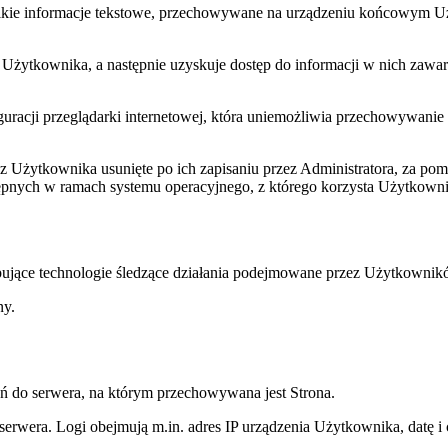
ewielkie informacje tekstowe, przechowywane na urządzeniu końcowym 
 Użytkownika, a następnie uzyskuje dostęp do informacji w nich zawar
figuracji przeglądarki internetowej, która uniemożliwia przechowywa
zez Użytkownika usunięte po ich zapisaniu przez Administratora, za p
tępnych w ramach systemu operacyjnego, z którego korzysta Użytkowni
tępujące technologie śledzące działania podejmowane przez Użytkowni
ny.
tań do serwera, na którym przechowywana jest Strona.
erwera. Logi obejmują m.in. adres IP urządzenia Użytkownika, datę i c